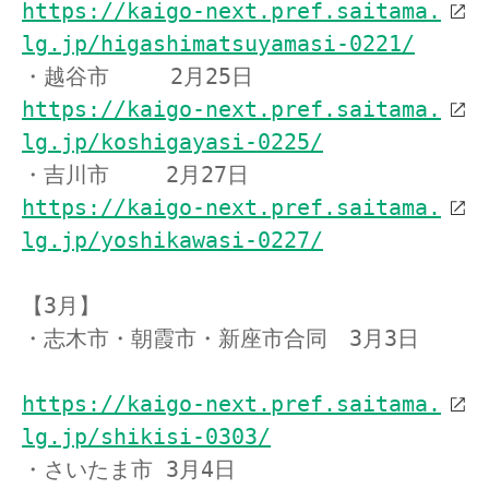
https://kaigo-next.pref.saitama.
lg.jp/higashimatsuyamasi-0221/
・越谷市 　  2月25日　
https://kaigo-next.pref.saitama.
lg.jp/koshigayasi-0225/
・吉川市　　 2月27日　
https://kaigo-next.pref.saitama.
lg.jp/yoshikawasi-0227/
【3月】
・志木市・朝霞市・新座市合同　3月3日　
https://kaigo-next.pref.saitama.
lg.jp/shikisi-0303/
・さいたま市 3月4日　 