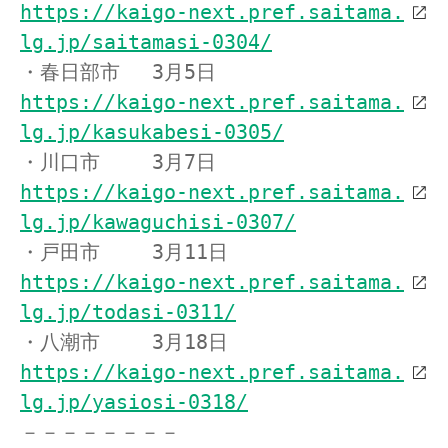
https://kaigo-next.pref.saitama.
lg.jp/saitamasi-0304/
・春日部市　 3月5日　 
https://kaigo-next.pref.saitama.
lg.jp/kasukabesi-0305/
・川口市　　 3月7日　 
https://kaigo-next.pref.saitama.
lg.jp/kawaguchisi-0307/
・戸田市 　　3月11日　
https://kaigo-next.pref.saitama.
lg.jp/todasi-0311/
・八潮市　　 3月18日　
https://kaigo-next.pref.saitama.
lg.jp/yasiosi-0318/
－－－－－－－－