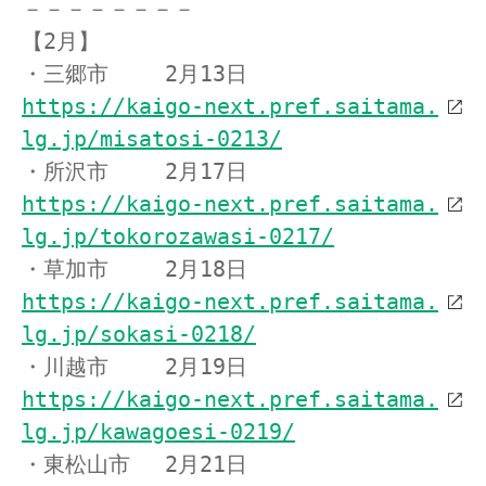
－－－－－－－－
【2月】
・三郷市　　 2月13日　
https://kaigo-next.pref.saitama.
lg.jp/misatosi-0213/
・所沢市　　 2月17日　
https://kaigo-next.pref.saitama.
lg.jp/tokorozawasi-0217/
・草加市　　 2月18日　
https://kaigo-next.pref.saitama.
lg.jp/sokasi-0218/
・川越市　　 2月19日　
https://kaigo-next.pref.saitama.
lg.jp/kawagoesi-0219/
・東松山市　 2月21日　