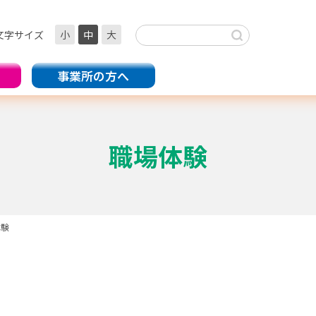
文字サイズ
小
中
大
事業所の方へ
職場体験
体験