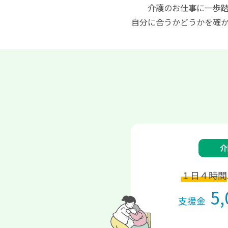
介護のお仕事に一歩
自分に合うかどうかを確
介
１日４時間
5,
支援金