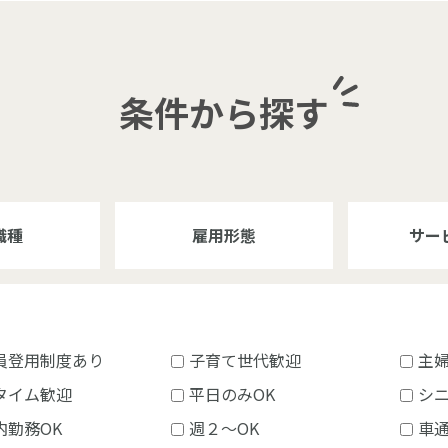
条件から探す
職種
雇用形態
サー
員登用制度あり
子育て世代歓迎
主
タイム歓迎
平日のみOK
シ
内勤務OK
週２～OK
車通