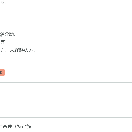
す。
浴介助、
等）
る方、未経験の方、
K
サ高住（特定施