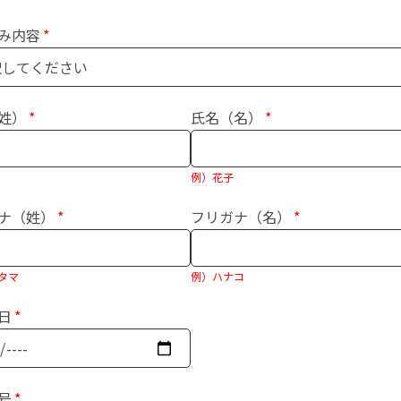
み内容
姓）
氏名（名）
例）花子
ナ（姓）
フリガナ（名）
タマ
例）ハナコ
日
号