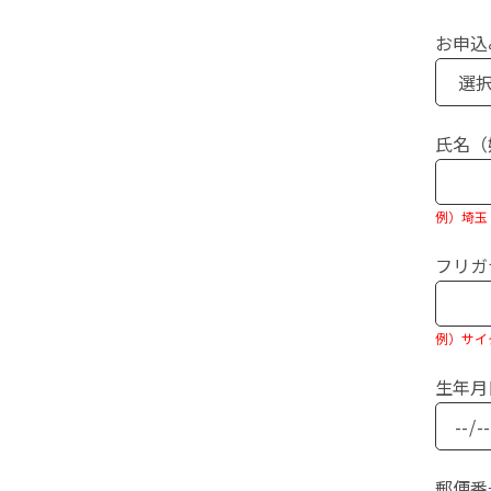
お申込
氏名（
例）埼玉
フリガ
例）サイ
生年月
郵便番