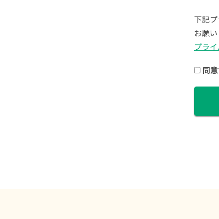
下記プ
お願い
プライ
同意