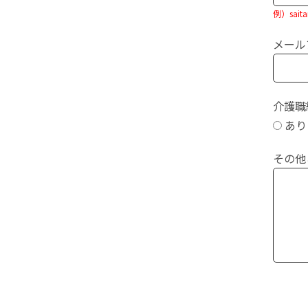
例）sait
メール
介護職
あ
その他