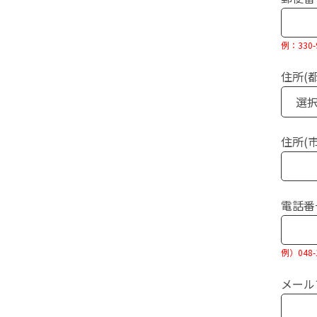
例：33
住所(
住所(
電話番
例）048-1
メール