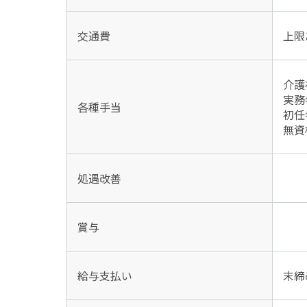
交通費
上限
介護
実務
各種手当
初任
無
処遇改善
賞与
給与支払い
末締