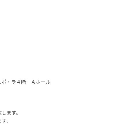
ュポ・ラ４階 Ａホール
定します。
ます。