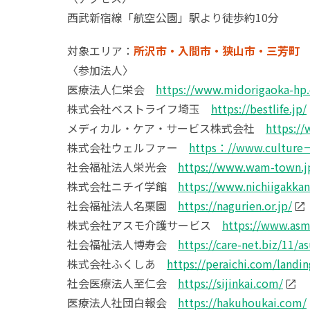
西武新宿線「航空公園」駅より徒歩約10分
対象エリア：
所沢市・入間市・狭山市・三芳町
〈参加法人〉
医療法人仁栄会
https://www.midorigaoka-hp
株式会社ベストライフ埼玉
https://bestlife.jp/
メディカル・ケア・サービス株式会社
https://
株式会社ウェルファー
https：//www.culture－
社会福祉法人栄光会
https://www.wam-town.jp
株式会社ニチイ学館
https://www.nichiigakkan
社会福祉法人名栗園
https://nagurien.or.jp/
株式会社アスモ介護サービス
https://www.asm
社会福祉法人博寿会
https://care-net.biz/11/a
株式会社ふくしあ
https://peraichi.com/landi
社会医療法人至仁会
https://sijinkai.com/
医療法人社団白報会
https://hakuhoukai.com/