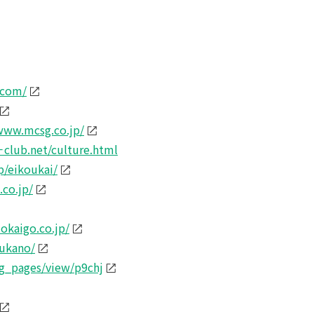
.com/
www.mcsg.co.jp/
club.net/culture.html
/eikoukai/
.co.jp/
okaigo.co.jp/
sukano/
ng_pages/view/p9chj