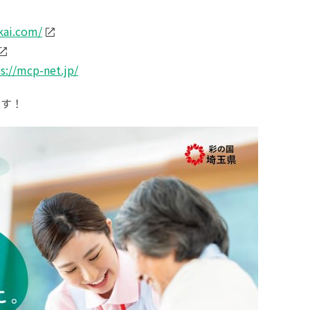
kai.com/
s://mcp-net.jp/
ます！