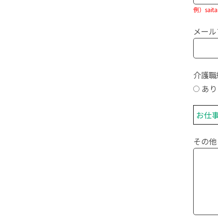
例）sait
メール
介護職
あ
お仕
その他