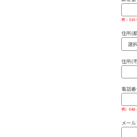
例：33
住所(
住所(
電話番
例）048-1
メール