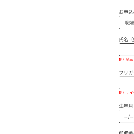
お申込
氏名（
例）埼玉
フリガ
例）サイ
生年月
郵便番